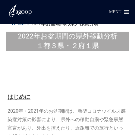
MENU
HOME
>
2022年お盆期間の県外移動分析
2022年お盆期間の県外移動分析
１都３県・２府１県
はじめに
2020年・2021年のお盆期間
は、
新型コロナウイルス感
染症対策の影響により、
県外への移動自粛や緊急事態
宣言があり、
外出を控えたり、近距離での旅行といっ