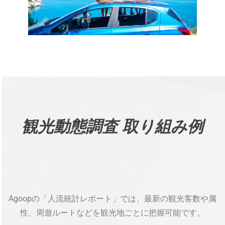
観光動態調査 取り組み例
Agoopの「人流統計レポート」では、
最新の観光客
数や属
性、周遊ルートなどを
観光地ごとに
把握可能です。