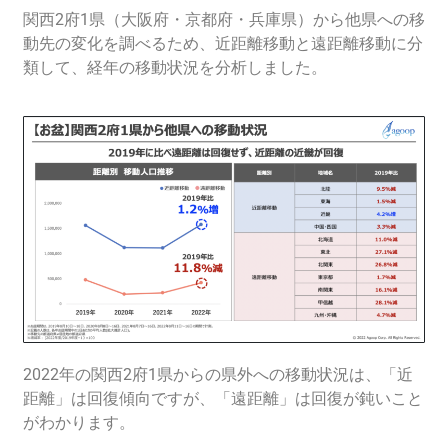
関西2府1県
（
大阪府・
京都府
・兵庫
県
）
から
他県への移
動先の変化を調べるため、
近距離移動と遠距離移動に分
類して、経年の移動状況を分析しました。
2022年
の関西2府1県からの県外への移動状況は、
「近
距離」は回復傾向ですが、「遠距離」は回復が鈍いこと
がわかります。