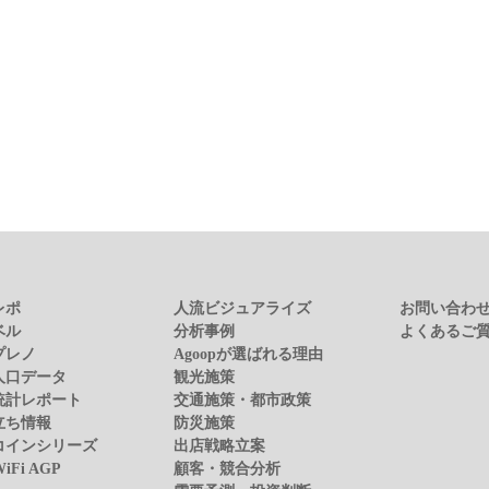
レポ
人流ビジュアライズ
お問い合わ
ベル
分析事例
よくあるご
プレノ
Agoopが選ばれる理由
人口データ
観光施策
統計レポート
交通施策・都市政策
立ち情報
防災施策
コインシリーズ
出店戦略立案
WiFi AGP
顧客・競合分析