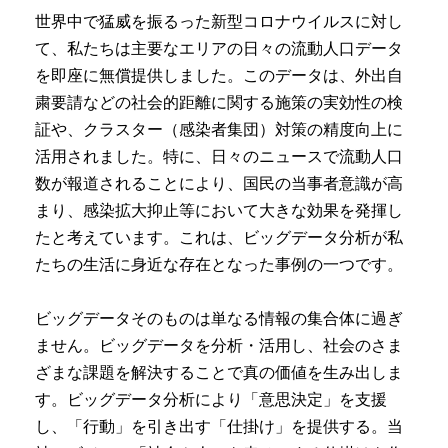
世界中で猛威を振るった新型コロナウイルスに対し
て、私たちは主要なエリアの日々の流動人口データ
を即座に無償提供しました。
このデータは、外出自
粛要請などの社会的距離に関する施策の実効性の検
証や、クラスター（感染者集団）対策の精度向上に
活用されました。
特に、日々のニュースで流動人口
数が報道されることにより、国民の当事者意識が高
まり、感染拡大抑止等に
おいて大きな効果を発揮し
たと考えています。
これは、ビッグデータ分析が私
たちの生活に身近な存在となった事例の一つです。
ビッグデータそのものは単なる情報の集合体に過ぎ
ません。
ビッグデータを分析・活用し、社会のさま
ざまな課題を解決することで真の価値を生み出しま
す。ビッグデータ分析により「意思決定」を支援
し、「行動」を引き出す「仕掛け」を提供する。当