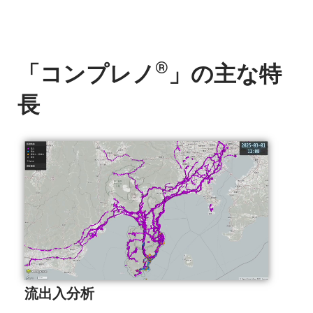
®︎
「コンプレノ
」の主な特
長
流出入分析