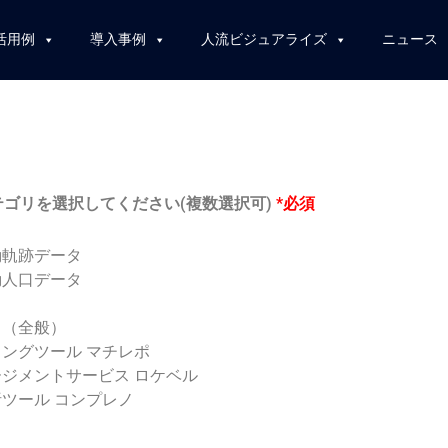
活用例
導入事例
人流ビジュアライズ
ニュース
ゴリを選択してください(複数選択可)
*必須
動軌跡データ
動人口データ
タ（全般）
ングツール マチレポ
ジメントサービス ロケベル
ツール コンプレノ