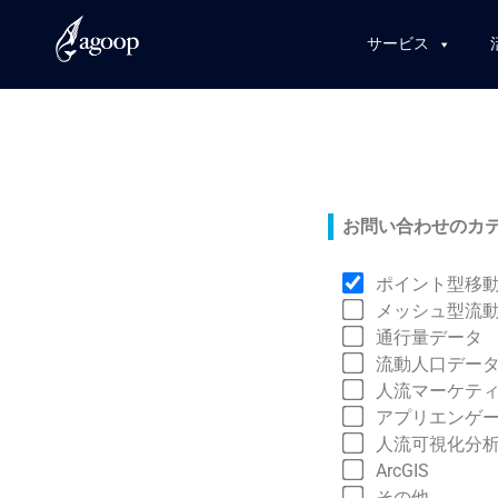
サービス
お問い合わせのカテ
ポイント型移
メッシュ型流
通行量データ
流動人口デー
人流マーケティ
アプリエンゲー
人流可視化分析
ArcGIS
その他