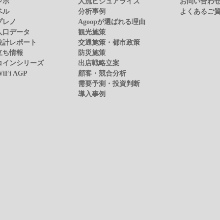
レポ
人流ビジュアライズ
お問い合わ
ベル
分析事例
よくあるご
プレノ
Agoopが選ばれる理由
人口データ
観光施策
統計レポート
交通施策・都市政策
立ち情報
防災施策
コインシリーズ
出店戦略立案
WiFi AGP
顧客・競合分析
需要予測・投資判断
導入事例