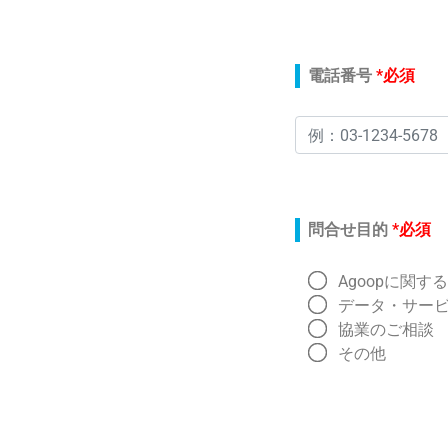
電話番号
*必須
問合せ目的
*必須
Agoopに関
データ・サー
協業のご相談
その他
このフィールドは空