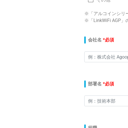
※「アルコインシリ
※「LinkWiFi A
このフィールドは空
会社名
*必須
部署名
*必須
役職