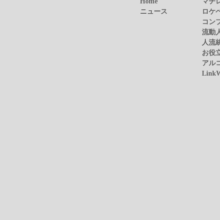
Home
マチ
ニュース
ロケ
コン
流動
人流
お役
アル
Link