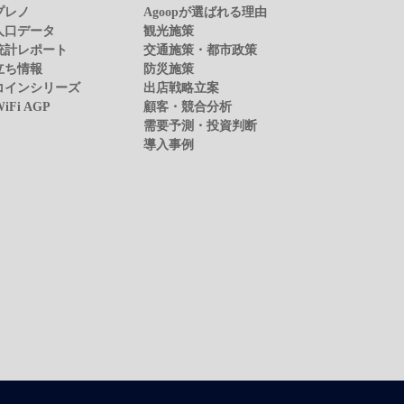
プレノ
Agoopが選ばれる理由
人口データ
観光施策
統計レポート
交通施策・都市政策
立ち情報
防災施策
コインシリーズ
出店戦略立案
WiFi AGP
顧客・競合分析
需要予測・投資判断
導入事例