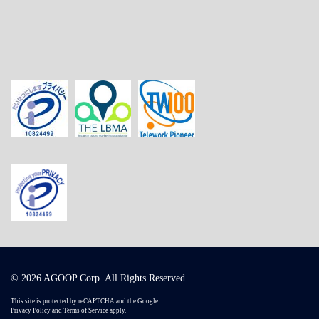
© 2026 AGOOP Corp. All Rights Reserved.
This site is protected by reCAPTCHA and the Google
Privacy Policy
and
Terms of Service
apply.