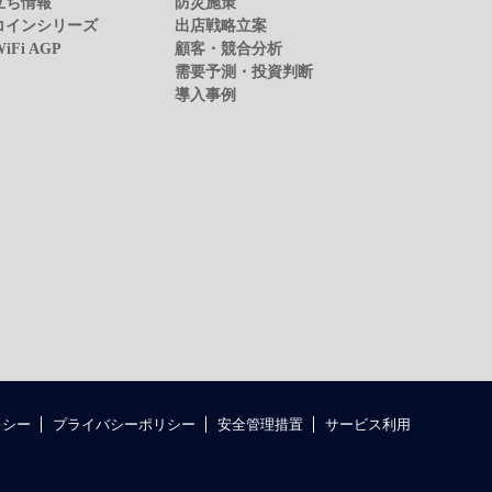
立ち情報
防災施策
コインシリーズ
出店戦略立案
WiFi AGP
顧客・競合分析
需要予測・投資判断
導入事例
リシー
プライバシーポリシー
安全管理措置
サービス利用