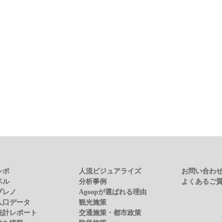
レポ
人流ビジュアライズ
お問い合わ
ベル
分析事例
よくあるご
プレノ
Agoopが選ばれる理由
人口データ
観光施策
統計レポート
交通施策・都市政策