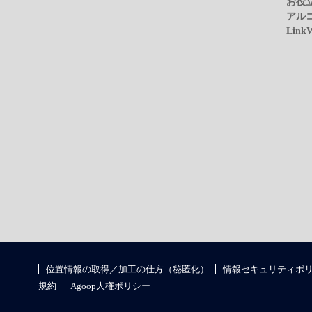
お役
アル
Link
位置情報の取得／加工の仕方（秘匿化）
情報セキュリティポ
規約
Agoop人権ポリシー