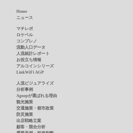
Home
ニュース
マチレポ
ロケベル
コンプレノ
流動人口データ
人流統計レポート
お役立ち情報
アルコインシリーズ
LinkWiFi AGP
人流ビジュアライズ
分析事例
Agoopが選ばれる理由
観光施策
交通施策・都市政策
防災施策
出店戦略立案
顧客・競合分析