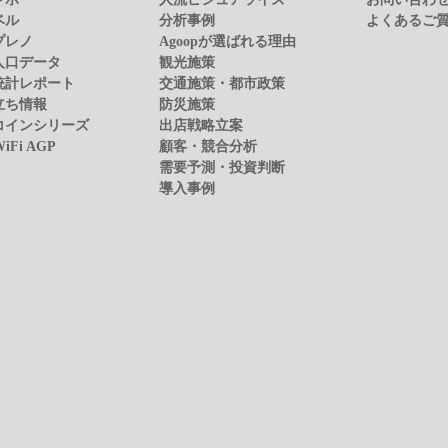
ベル
分析事例
よくあるご
プレノ
Agoopが選ばれる理由
人口データ
観光施策
統計レポート
交通施策・都市政策
立ち情報
防災施策
コインシリーズ
出店戦略立案
WiFi AGP
顧客・競合分析
需要予測・投資判断
導入事例