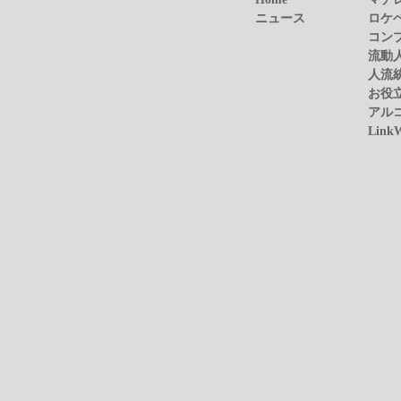
ニュース
ロケ
コン
流動
人流
お役
アル
Link