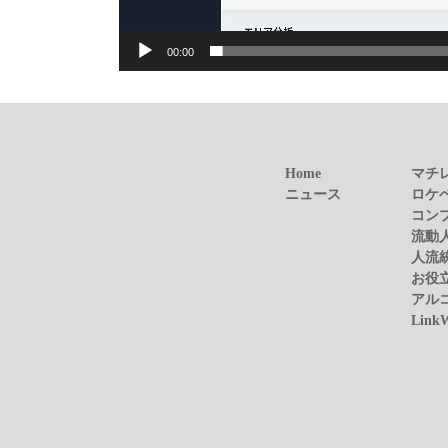
00:00
Home
マチ
ニュース
ロケ
コン
流動
人流
お役
アル
Link