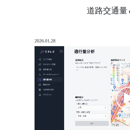
道路交通量
2026.01.28
動
画
プ
レ
ー
ヤ
ー