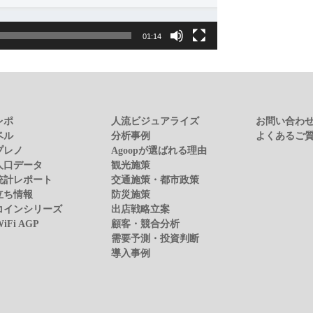
01:14
レポ
人流ビジュアライズ
お問い合わ
ベル
分析事例
よくあるご
プレノ
Agoopが選ばれる理由
人口データ
観光施策
統計レポート
交通施策・都市政策
立ち情報
防災施策
コインシリーズ
出店戦略立案
WiFi AGP
顧客・競合分析
需要予測・投資判断
導入事例