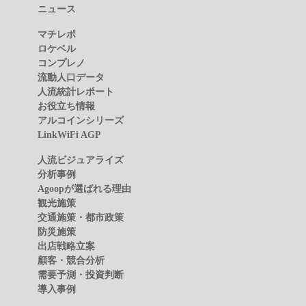
ニュース
マチレポ
ロケベル
コンプレノ
流動人口データ
人流統計レポート
お役立ち情報
アルコインシリーズ
LinkWiFi AGP
人流ビジュアライズ
分析事例
Agoopが選ばれる理由
観光施策
交通施策・都市政策
防災施策
出店戦略立案
顧客・競合分析
需要予測・投資判断
導入事例