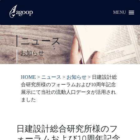
MENU
ニュース
お知らせ
HOME
>
ニュース
>
お知らせ
>
日建設計総
合研究所様のフォーラムおよび10周年記念
展示にて当社の流動人口データが活用され
ました
日建設計総合研究所様のフ
ォーラムおよび10周年記念