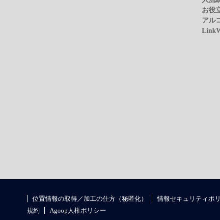
お役
アル
Link
位置情報の取得／加工の仕方（秘匿化）
情報セキュリティポ
規約
Agoop人権ポリシー