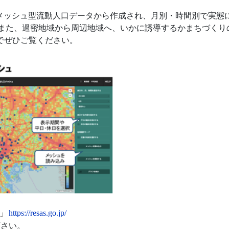
のメッシュ型流動人口データから作成され、月別・時間別で実
。また、過密地域から周辺地域へ、いかに誘導するかまちづくり
でぜひご覧ください。
）」
https://resas.go.jp/
用下さい。