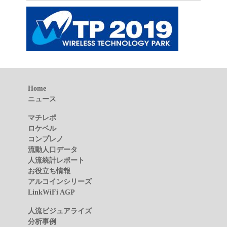
Home
ニュース
マチレポ
ロケベル
コンプレノ
流動人口データ
人流統計レポート
お役立ち情報
アルコインシリーズ
LinkWiFi AGP
人流ビジュアライズ
分析事例