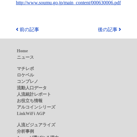
http://www.soumu.go.jp/main_content/000630006.pdf
前の記事
後の記事
Home
ニュース
マチレポ
ロケベル
コンプレノ
流動人口データ
人流統計レポート
お役立ち情報
アルコインシリーズ
LinkWiFi AGP
人流ビジュアライズ
分析事例