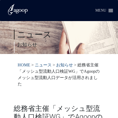
MENU
ニュース
お知らせ
HOME
>
ニュース
>
お知らせ
>
総務省主催
「メッシュ型流動人口検証WG」でAgoopの
メッシュ型流動人口データが活用されまし
た
総務省主催「メッシュ型流
動人口検証WG」でAgoopの