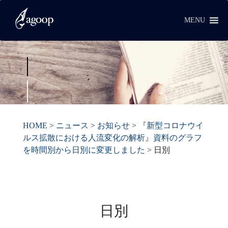
MENU
HOME
>
ニュース
>
お知らせ
>
『新型コロナウイ
ルス拡散における人流変化の解析』資料のグラフ
を時間別から日別に変更しました
>
日別
日別