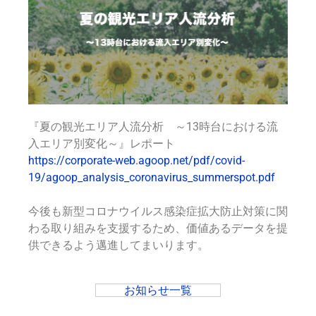
『夏の観光エリア人流分析 ～13時台における流
入エリア別変化～』
レポート
https://corporate-web.agoop.net/pdf/covid-
19/agoop_analysis_coronavirus_summerspot.pdf
今後も新型コロナウイルス感染症拡大防止対策に関
わる取り組みを支援するため、価値あるデータを提
供できるよう邁進してまいります。
お知らせ一覧