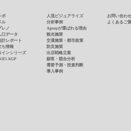
レポ
人流ビジュアライズ
お問い合わ
ベル
分析事例
よくあるご
プレノ
Agoopが選ばれる理由
人口データ
観光施策
統計レポート
交通施策・都市政策
立ち情報
防災施策
コインシリーズ
出店戦略立案
WiFi AGP
顧客・競合分析
需要予測・投資判断
導入事例