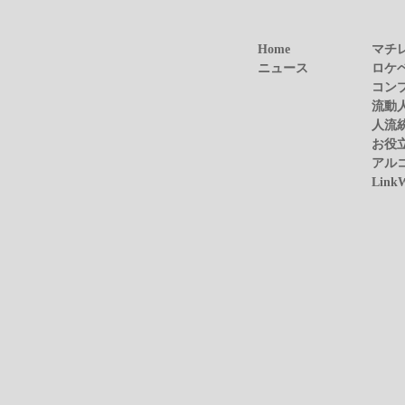
Home
マチ
ニュース
ロケ
コン
流動
人流
お役
アル
Link