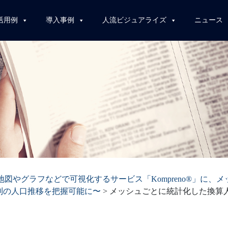
活用例
導入事例
人流ビジュアライズ
ニュース
地図やグラフなどで可視化するサービス「Kompreno®︎」に
別の人口推移を把握可能に〜
>
メッシュごとに統計化した換算