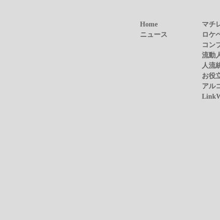
Home
マチ
ニュース
ロケ
コン
流動
人流
お役
アル
Link