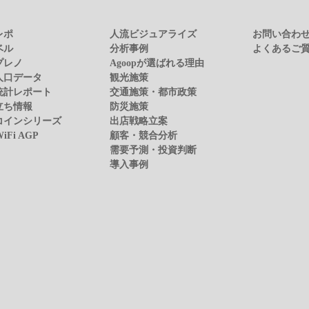
レポ
人流ビジュアライズ
お問い合わ
ベル
分析事例
よくあるご
プレノ
Agoopが選ばれる理由
人口データ
観光施策
統計レポート
交通施策・都市政策
立ち情報
防災施策
コインシリーズ
出店戦略立案
WiFi AGP
顧客・競合分析
需要予測・投資判断
導入事例