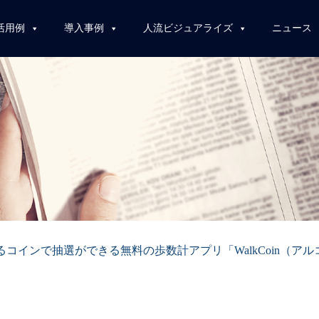
活用例
導入事例
人流ビジュアライズ
ニュース
るコインで抽選ができる無料の歩数計アプリ「WalkCoin（ア