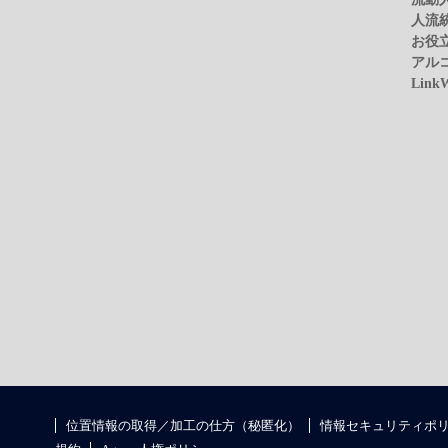
人流
お役
アル
Link
位置情報の取得／加工の仕方（秘匿化）
情報セキュリティポ