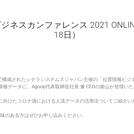
報ビジネスカンファレンス 2021 ON
18日）
企業で構成された
シナラシステムズジャパン主催の
「位置情報ビジネス
置情報データ
に、Agoop代表取締役社長 兼 CEOの柴山が登壇い
に向けた
コロナ渦における
人流データの
活用法
ついてご紹介い
興味のある方はぜひお申し込みください。