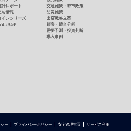
統計レポート
交通施策・都市政策
立ち情報
防災施策
コインシリーズ
出店戦略立案
WiFi AGP
顧客・競合分析
需要予測・投資判断
導入事例
リシー
プライバシーポリシー
安全管理措置
サービス利用