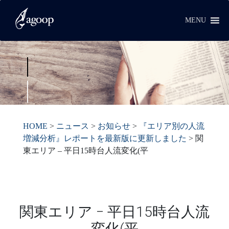
MENU
HOME
>
ニュース
>
お知らせ
>
『エリア別の人流
増減分析』レポートを最新版に更新しました
>
関
東エリア ‒ 平日15時台人流変化(平
関東エリア ‒ 平日15時台人流
変化(平