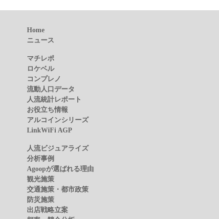
Home
ニュース
マチレポ
ロケベル
コンプレノ
流動人口データ
人流統計レポート
お役立ち情報
アルコインシリーズ
LinkWiFi AGP
人流ビジュアライズ
分析事例
Agoopが選ばれる理由
観光施策
交通施策・都市政策
防災施策
出店戦略立案