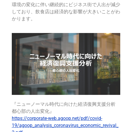
環境の変化に伴い
継続的に
ビジネス街で
人出が減少
しており、飲食店は経済的な影響が大きいことがわ
かります。
『ニューノーマル時代に向けた経済復興支援分析
都心部の人出変化』
https://corporate-web.agoop.net/pdf/covid-
19/agoop_analysis_coronavirus_economic_revival_