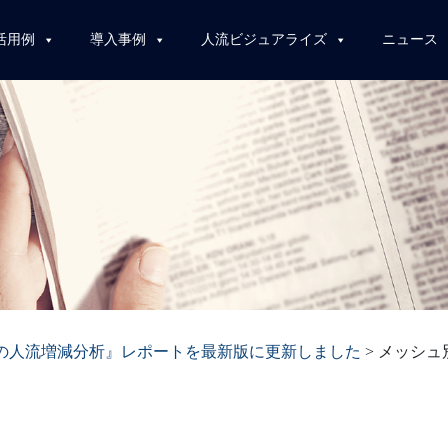
活用例
導入事例
人流ビジュアライズ
ニュース
の人流増減分析』レポートを最新版に更新しました
>
メッシュ別