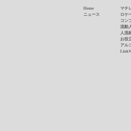
Home
マチ
ニュース
ロケ
コン
流動
人流
お役
アル
Link