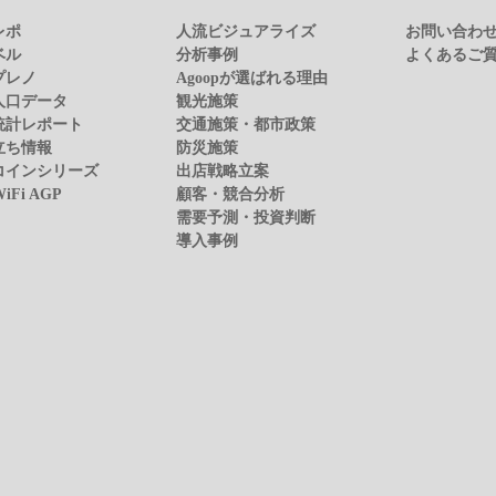
レポ
人流ビジュアライズ
お問い合わ
ベル
分析事例
よくあるご
プレノ
Agoopが選ばれる理由
人口データ
観光施策
統計レポート
交通施策・都市政策
立ち情報
防災施策
コインシリーズ
出店戦略立案
WiFi AGP
顧客・競合分析
需要予測・投資判断
導入事例