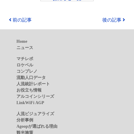
前の記事
後の記事
Home
ニュース
マチレポ
ロケベル
コンプレノ
流動人口データ
人流統計レポート
お役立ち情報
アルコインシリーズ
LinkWiFi AGP
人流ビジュアライズ
分析事例
Agoopが選ばれる理由
観光施策