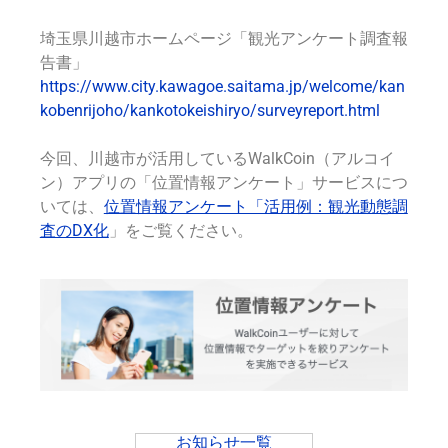
埼玉県川越市ホームページ「観光アンケート調査報
告書」
https://www.city.kawagoe.saitama.jp/welcome/kan
kobenrijoho/kankotokeishiryo/surveyreport.html
今回、川越市が活用している
WalkCoin（アルコイ
ン）アプリの「位置情報アンケート」サービスにつ
いては、
位置情報アンケート「活用例：観光動態調
査のDX化
」をご覧ください。
お知らせ一覧