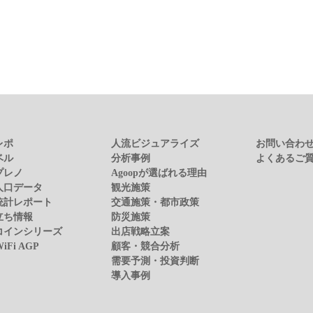
レポ
人流ビジュアライズ
お問い合わ
ベル
分析事例
よくあるご
プレノ
Agoopが選ばれる理由
人口データ
観光施策
統計レポート
交通施策・都市政策
立ち情報
防災施策
コインシリーズ
出店戦略立案
WiFi AGP
顧客・競合分析
需要予測・投資判断
導入事例