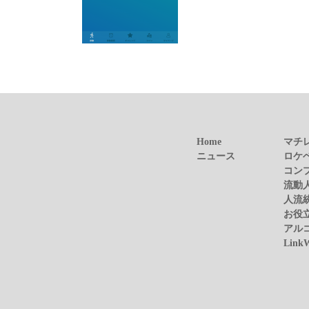
Home
マチ
ニュース
ロケ
コン
流動
人流
お役
アル
Link