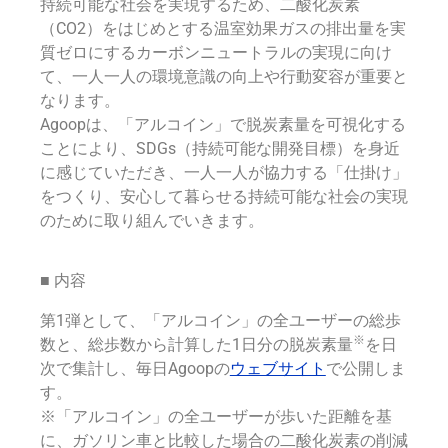
持続可能な社会を実現するため、二酸化炭素
（CO2）をはじめとする温室効果ガスの排出量を実
質ゼロにするカーボンニュートラルの実現に向け
て、一人一人の環境意識の向上や行動変容が重要と
なります。
Agoopは、「アルコイン」で脱炭素量を可視化する
ことにより、SDGs（持続可能な開発目標）を身近
に感じていただき、一人一人が協力する「仕掛け」
をつくり、安心して暮らせる持続可能な社会の実現
のために取り組んでいきます。
■ 内容
第1弾として、「アルコイン」の全ユーザーの総歩
※
数と、総歩数から計算した1日分の脱炭素量
を日
次で集計し、毎日Agoopの
ウェブサイト
で公開しま
す。
※「アルコイン」の全ユーザーが歩いた距離を基
に、ガソリン車と比較した場合の二酸化炭素の削減