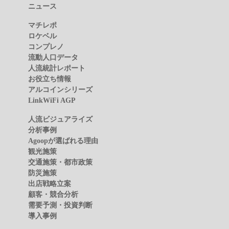
ニュース
マチレポ
ロケベル
コンプレノ
流動人口データ
人流統計レポート
お役立ち情報
アルコインシリーズ
LinkWiFi AGP
人流ビジュアライズ
分析事例
Agoopが選ばれる理由
観光施策
交通施策・都市政策
防災施策
出店戦略立案
顧客・競合分析
需要予測・投資判断
導入事例