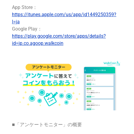
App Store：
https://itunes.apple.com/us/app/id1449250359?
l=ja
Google Play：
https://play.google.com/store/apps/details?
id=jp.co.agoop.walkcoin
■「アンケートモニター」の概要