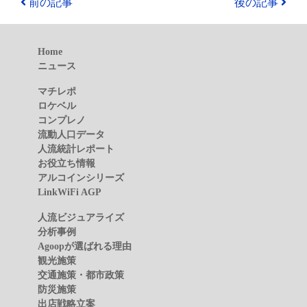
前の記事
後の記事
Home
ニュース
マチレポ
ロケベル
コンプレノ
流動人口データ
人流統計レポート
お役立ち情報
アルコインシリーズ
LinkWiFi AGP
人流ビジュアライズ
分析事例
Agoopが選ばれる理由
観光施策
交通施策・都市政策
防災施策
出店戦略立案