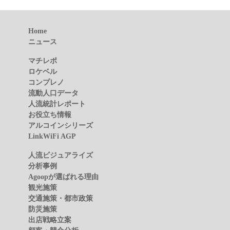
Home
ニュース
マチレポ
ロケベル
コンプレノ
流動人口データ
人流統計レポート
お役立ち情報
アルコインシリーズ
LinkWiFi AGP
人流ビジュアライズ
分析事例
Agoopが選ばれる理由
観光施策
交通施策・都市政策
防災施策
出店戦略立案