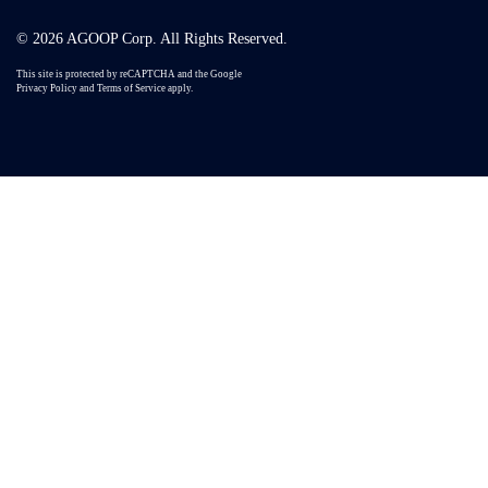
© 2026 AGOOP Corp. All Rights Reserved.
This site is protected by reCAPTCHA and the Google
Privacy Policy
and
Terms of Service
apply.