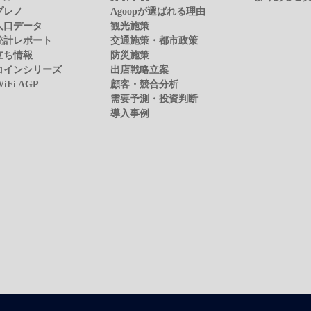
プレノ
Agoopが選ばれる理由
人口データ
観光施策
統計レポート
交通施策・都市政策
立ち情報
防災施策
コインシリーズ
出店戦略立案
WiFi AGP
顧客・競合分析
需要予測・投資判断
導入事例