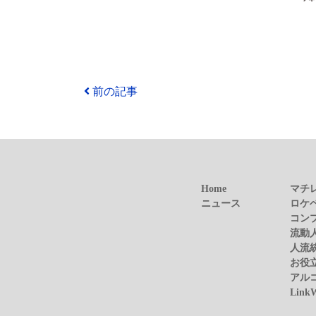
前の記事
Home
マチ
ニュース
ロケ
コン
流動
人流
お役
アル
Link