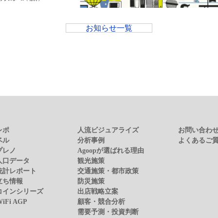
お知らせ一覧
レポ
人流ビジュアライズ
お問い合わ
ベル
分析事例
よくあるご
プレノ
Agoopが選ばれる理由
人口データ
観光施策
統計レポート
交通施策・都市政策
立ち情報
防災施策
コインシリーズ
出店戦略立案
WiFi AGP
顧客・競合分析
需要予測・投資判断