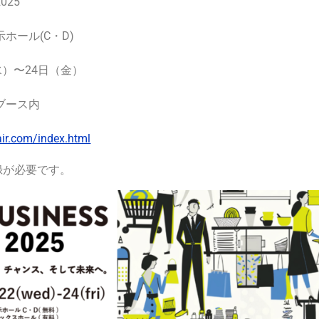
025
ホール(C・D)
（水）〜24日（金）
ブース内
air.com/index.html
録が必要です。