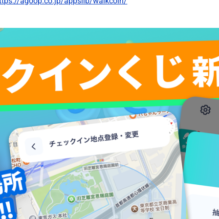
ttps://agoop.co.jp/appslib/walkcoin/