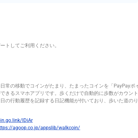
デートしてご利用ください。
常の移動でコインがたまり、たまったコインを「PayPayポイ
ができるスマホアプリです。歩くだけで自動的に歩数がカウン
一日の行動履歴を記録する日記機能が付いており、歩いた道の
in.go.link/lDiAr
ttps://agoop.co.jp/appslib/walkcoin/