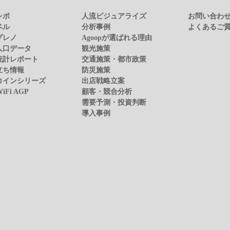
レポ
人流ビジュアライズ
お問い合わ
ベル
分析事例
よくあるご
プレノ
Agoopが選ばれる理由
人口データ
観光施策
統計レポート
交通施策・都市政策
立ち情報
防災施策
コインシリーズ
出店戦略立案
WiFi AGP
顧客・競合分析
需要予測・投資判断
導入事例