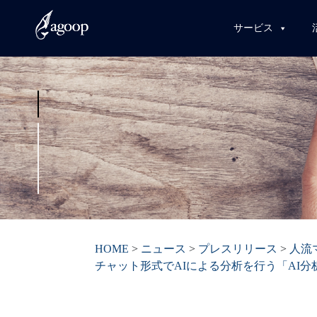
サービス
HOME
>
ニュース
>
プレスリリース
>
人流
チャット形式でAIによる分析を行う「AI