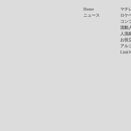
Home
マチ
ニュース
ロケ
コン
流動
人流
お役
アル
Link