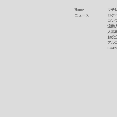
Home
マチ
ニュース
ロケ
コン
流動
人流
お役
アル
Link