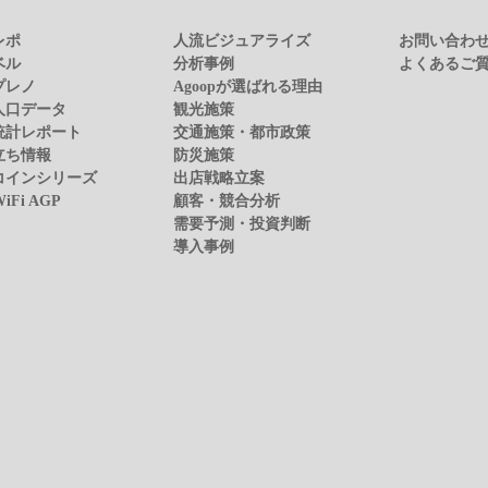
レポ
人流ビジュアライズ
お問い合わ
ベル
分析事例
よくあるご
プレノ
Agoopが選ばれる理由
人口データ
観光施策
統計レポート
交通施策・都市政策
立ち情報
防災施策
コインシリーズ
出店戦略立案
WiFi AGP
顧客・競合分析
需要予測・投資判断
導入事例