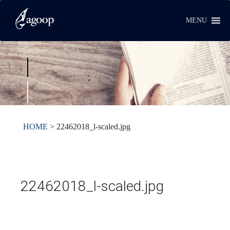
MENU
HOME
>
22462018_l-scaled.jpg
22462018_l-scaled.jpg