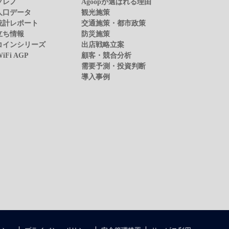
プレノ
Agoopが選ばれる理由
人口データ
観光施策
統計レポート
交通施策・都市政策
立ち情報
防災施策
コインシリーズ
出店戦略立案
WiFi AGP
顧客・競合分析
需要予測・投資判断
導入事例