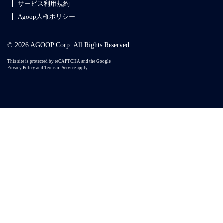
サービス利用規約
Agoop人権ポリシー
© 2026 AGOOP Corp. All Rights Reserved.
This site is protected by reCAPTCHA and the Google
Privacy Policy
and
Terms of Service
apply.