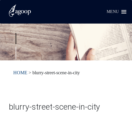
MENU
HOME
>
blurry-street-scene-in-city
blurry-street-scene-in-city