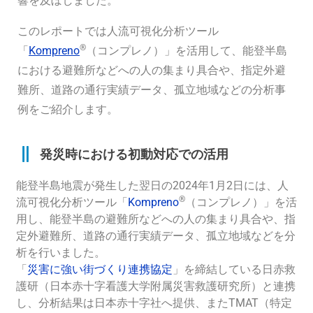
響を及ぼしました。
このレポートでは
人流可視化分析ツール
®
「
Kompreno
（コンプレノ）」を活用して
、能登半島
における避難所などへの人の集まり具合や、指定外避
難所、道路の通行実績データ、孤立地域などの分析事
例をご紹介します。
発災時における初動対応での活用
能登半島地震が発生した翌日の2024年1月2日には、
人
®
流可視化分析ツール「
Kompreno
（コンプレノ）」を活
用し、能登半島の避難所などへの人の集まり具合や、指
定外避難所、道路の通行実績データ、孤立地域などを分
析を行いました。
「
災害に強い街づくり連携協定
」を締結している日赤救
護研（日本赤十字看護大学附属災害救護研究所）と連携
し、分析結果は日本赤十字社へ提供、またTMAT（特定