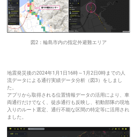
図2：輪島市内の指定外避難エリア
地震発災後の2024年1月1日16時～1月2日0時までの人
流データによる通行実績データ分析（図3）をしまし
た。
アプリから取得される位置情報データの活用により、車
両通行だけでなく、徒歩通行も反映し、初動部隊の現地
入りのルート選定、通行不能な区間の特定等に活用され
ました。