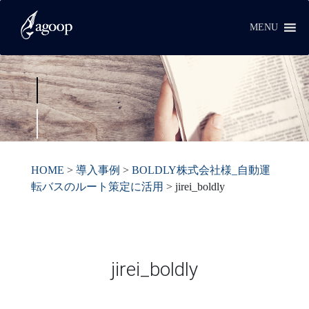
MENU
HOME
>
導入事例
>
BOLDLY株式会社様_自動運
転バスのルート策定に活用
>
jirei_boldly
jirei_boldly