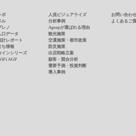
レポ
人流ビジュアライズ
お問い合わ
ベル
分析事例
よくあるご
プレノ
Agoopが選ばれる理由
人口データ
観光施策
統計レポート
交通施策・都市政策
立ち情報
防災施策
コインシリーズ
出店戦略立案
WiFi AGP
顧客・競合分析
需要予測・投資判断
導入事例