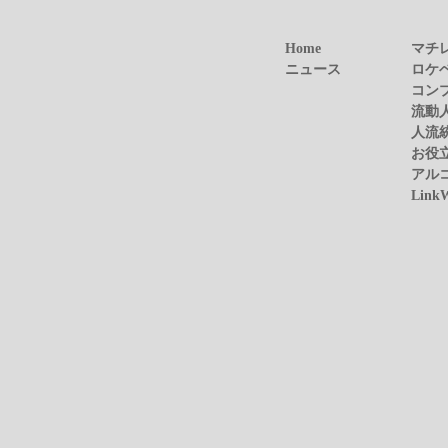
Home
マチ
ニュース
ロケ
コン
流動
人流
お役
アル
Link