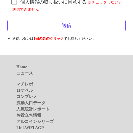
個人情報の取り扱いに同意する
※チェックしないと
送信できません
∗ 送信ボタンは
1回のみのクリック
でお待ちください。
Home
ニュース
マチレポ
ロケベル
コンプレノ
流動人口データ
人流統計レポート
お役立ち情報
アルコインシリーズ
LinkWiFi AGP