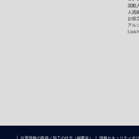
流動
人流
お役
アル
Link
位置情報の取得／加工の仕方（秘匿化）
情報セキュリティポ