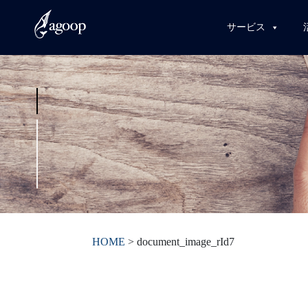
サービス
HOME
>
document_image_rId7