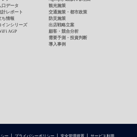
人口データ
観光施策
統計レポート
交通施策・都市政策
立ち情報
防災施策
コインシリーズ
出店戦略立案
WiFi AGP
顧客・競合分析
需要予測・投資判断
導入事例
リシー
プライバシーポリシー
安全管理措置
サービス利用