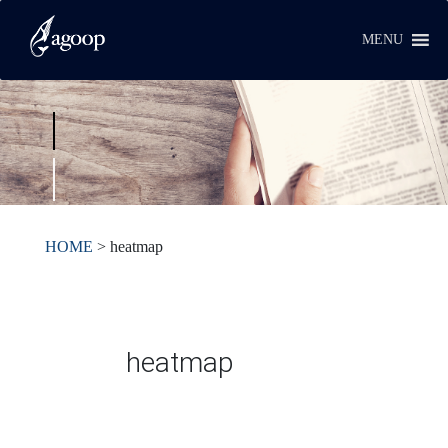
MENU
HOME
>
heatmap
heatmap