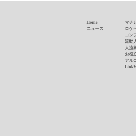
Home
マチ
ニュース
ロケ
コン
流動
人流
お役
アル
Link