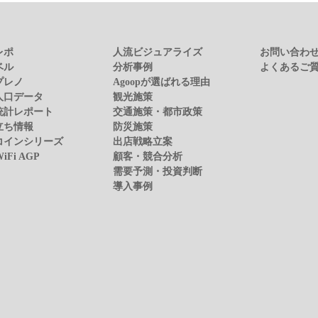
レポ
人流ビジュアライズ
お問い合わ
ベル
分析事例
よくあるご
プレノ
Agoopが選ばれる理由
人口データ
観光施策
統計レポート
交通施策・都市政策
立ち情報
防災施策
コインシリーズ
出店戦略立案
WiFi AGP
顧客・競合分析
需要予測・投資判断
導入事例