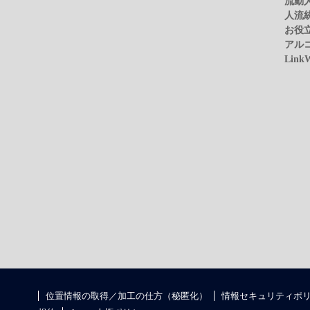
流動
人流
お役
アル
Link
位置情報の取得／加工の仕方（秘匿化）
情報セキュリティポ