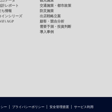
人口データ
観光施策
統計レポート
交通施策・都市政策
立ち情報
防災施策
コインシリーズ
出店戦略立案
WiFi AGP
顧客・競合分析
需要予測・投資判断
導入事例
リシー
プライバシーポリシー
安全管理措置
サービス利用