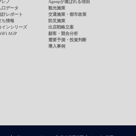
プレノ
Agoopが選ばれる理由
人口データ
観光施策
統計レポート
交通施策・都市政策
立ち情報
防災施策
コインシリーズ
出店戦略立案
WiFi AGP
顧客・競合分析
需要予測・投資判断
導入事例