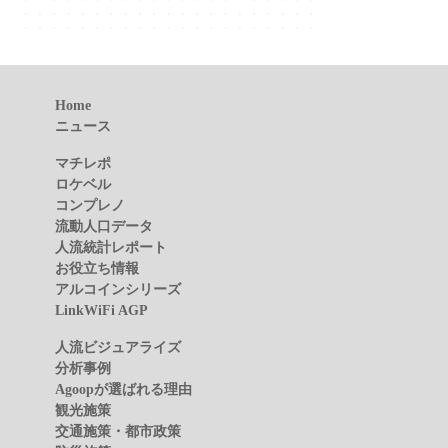
Home
ニュース
マチレポ
ロケベル
コンプレノ
流動人口データ
人流統計レポート
お役立ち情報
アルコインシリーズ
LinkWiFi AGP
人流ビジュアライズ
分析事例
Agoopが選ばれる理由
観光施策
交通施策・都市政策