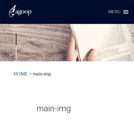
MENU
HOME
>
main-img
main-img